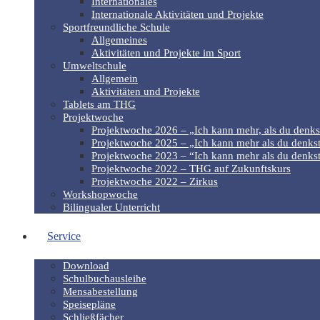
Internationales
Internationale Aktivitäten und Projekte
Sportfreundliche Schule
Allgemeines
Aktivitäten und Projekte im Sport
Umweltschule
Allgemein
Aktivitäten und Projekte
Tablets am THG
Projektwoche
Projektwoche 2026 – „Ich kann mehr, als du denks
Projektwoche 2025 – „Ich kann mehr als du denkst
Projektwoche 2023 – “Ich kann mehr als du denkst
Projektwoche 2022 – THG auf Zukunftskurs
Projektwoche 2022 – Zirkus
Workshopwoche
Bilingualer Unterricht
Service
Download
Schulbuchausleihe
Mensabestellung
Speisepläne
Schließfächer