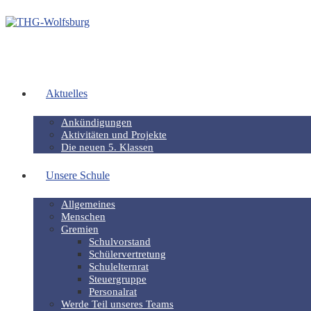
Aktuelles
Ankündigungen
Aktivitäten und Projekte
Die neuen 5. Klassen
Unsere Schule
Allgemeines
Menschen
Gremien
Schulvorstand
Schülervertretung
Schulelternrat
Steuergruppe
Personalrat
Werde Teil unseres Teams