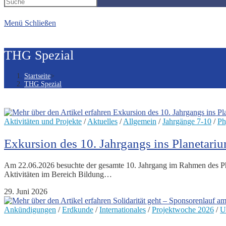
Suche
Menü
Schließen
umschalten
THG Spezial
Startseite
>
THG Spezial
Aktivitäten und Projekte
/
Aktuelles
/
Allgemein
/
Jahrgänge 7-10
/
Ph
Exkursion des 10. Jahrgangs ins Planetari
Am 22.06.2026 besuchte der gesamte 10. Jahrgang im Rahmen des Phys
Aktivitäten im Bereich Bildung…
29. Juni 2026
Ankündigungen
/
Erdkunde
/
Internationales
/
Projektwoche 2026
/
U