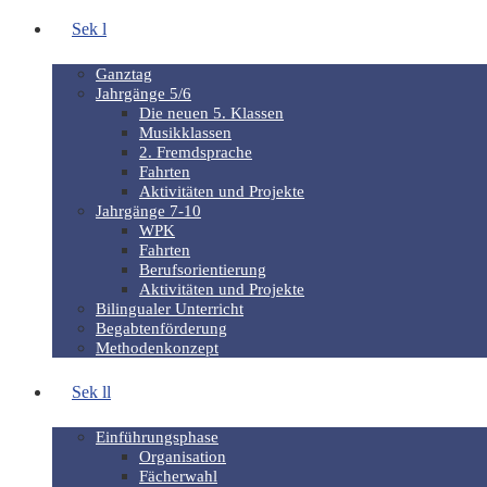
Sek l
Ganztag
Jahrgänge 5/6
Die neuen 5. Klassen
Musikklassen
2. Fremdsprache
Fahrten
Aktivitäten und Projekte
Jahrgänge 7-10
WPK
Fahrten
Berufsorientierung
Aktivitäten und Projekte
Bilingualer Unterricht
Begabtenförderung
Methodenkonzept
Sek ll
Einführungsphase
Organisation
Fächerwahl