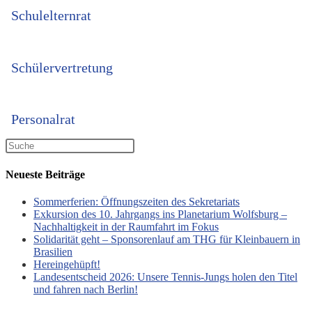
Schulelternrat
Schülervertretung
Personalrat
Neueste Beiträge
Sommerferien: Öffnungszeiten des Sekretariats
Exkursion des 10. Jahrgangs ins Planetarium Wolfsburg –
Nachhaltigkeit in der Raumfahrt im Fokus
Solidarität geht – Sponsorenlauf am THG für Kleinbauern in
Brasilien
Hereingehüpft!
Landesentscheid 2026: Unsere Tennis‑Jungs holen den Titel
und fahren nach Berlin!