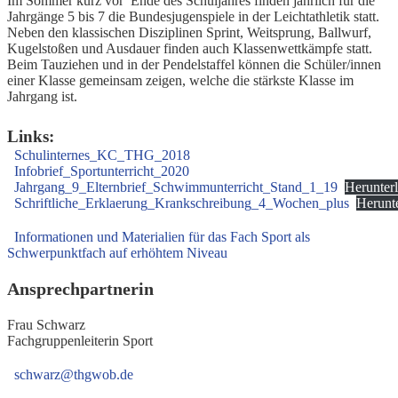
Im Sommer kurz vor Ende des Schuljahres finden jährlich für die
Jahrgänge 5 bis 7 die Bundesjugenspiele in der Leichtathletik statt.
Neben den klassischen Disziplinen Sprint, Weitsprung, Ballwurf,
Kugelstoßen und Ausdauer finden auch Klassenwettkämpfe statt.
Beim Tauziehen und in der Pendelstaffel können die Schüler/innen
einer Klasse gemeinsam zeigen, welche die stärkste Klasse im
Jahrgang ist.
Links:
Schulinternes_KC_THG_2018
Infobrief_Sportunterricht_2020
Jahrgang_9_Elternbrief_Schwimmunterricht_Stand_1_19
Herunter
Schriftliche_Erklaerung_Krankschreibung_4_Wochen_plus
Herunt
Informationen und Materialien für das Fach Sport als
Schwerpunktfach auf erhöhtem Niveau
Ansprechpartnerin
Frau Schwarz
Fachgruppenleiterin Sport
schwarz@thgwob.de