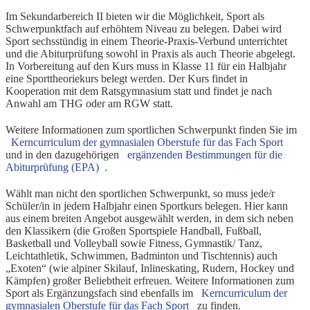
Im Sekundarbereich II bieten wir die Möglichkeit, Sport als
Schwerpunktfach auf erhöhtem Niveau zu belegen. Dabei wird
Sport sechsstündig in einem Theorie-Praxis-Verbund unterrichtet
und die Abiturprüfung sowohl in Praxis als auch Theorie abgelegt.
In Vorbereitung auf den Kurs muss in Klasse 11 für ein Halbjahr
eine Sporttheoriekurs belegt werden. Der Kurs findet in
Kooperation mit dem Ratsgymnasium statt und findet je nach
Anwahl am THG oder am RGW statt.
Weitere Informationen zum sportlichen Schwerpunkt finden Sie im
Kerncurriculum der gymnasialen Oberstufe für das Fach Sport
und in den dazugehörigen
ergänzenden Bestimmungen für die
Abiturprüfung (EPA)
.
Wählt man nicht den sportlichen Schwerpunkt, so muss jede/r
Schüler/in in jedem Halbjahr einen Sportkurs belegen. Hier kann
aus einem breiten Angebot ausgewählt werden, in dem sich neben
den Klassikern (die Großen Sportspiele Handball, Fußball,
Basketball und Volleyball sowie Fitness, Gymnastik/ Tanz,
Leichtathletik, Schwimmen, Badminton und Tischtennis) auch
„Exoten“ (wie alpiner Skilauf, Inlineskating, Rudern, Hockey und
Kämpfen) großer Beliebtheit erfreuen. Weitere Informationen zum
Sport als Ergänzungsfach sind ebenfalls im
Kerncurriculum der
gymnasialen Oberstufe für das Fach Sport
zu finden.