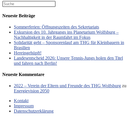
Neueste Beiträge
Sommerferien: Öffnungszeiten des Sekretariats
Exkursion des 10. Jahrgangs ins Planetarium Wolfsburg –
Nachhaltigkeit in der Raumfahrt im Fokus
Solidarität geht – Sponsorenlauf am THG für Kleinbauern in
Brasilien
Hereingehüpft!
Landesentscheid 2026: Unsere Tennis‑Jungs holen den Titel
und fahren nach Berlin!
Neueste Kommentare
2022 – Verein der Eltern und Freunde des THG Wolfsburg
zu
Energievision 2050
Kontakt
Impressum
Datenschutzerklärung