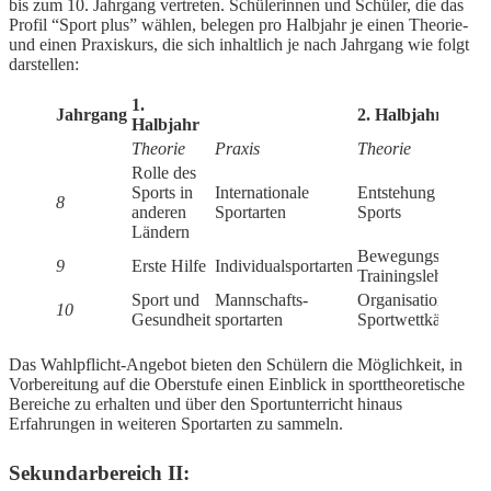
bis zum 10. Jahrgang vertreten. Schülerinnen und Schüler, die das
Profil “Sport plus” wählen, belegen pro Halbjahr je einen Theorie-
und einen Praxiskurs, die sich inhaltlich je nach Jahrgang wie folgt
darstellen:
1.
Jahrgang
2. Halbjahr
Halbjahr
Theorie
Praxis
Theorie
Rolle des
Sports in
Internationale
Entstehung des
8
anderen
Sportarten
Sports
Ländern
Bewegungs- und
9
Erste Hilfe
Individualsportarten
Trainingslehre
Sport und
Mannschafts-
Organisation von
10
Gesundheit
sportarten
Sportwettkämpfen
Das Wahlpflicht-Angebot bieten den Schülern die Möglichkeit, in
Vorbereitung auf die Oberstufe einen Einblick in sporttheoretische
Bereiche zu erhalten und über den Sportunterricht hinaus
Erfahrungen in weiteren Sportarten zu sammeln.
Sekundarbereich II: