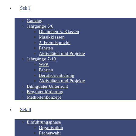
Sek l
Ganztag
Jahrgänge 5/6
Die neuen 5. Klassen
Musikklassen
2. Fremdsprache
Fahrten
Aktivitäten und Projekte
Jahrgänge 7-10
WPK
Fahrten
Berufsorientierung
Aktivitäten und Projekte
Bilingualer Unterricht
Begabtenförderung
Methodenkonzept
Sek ll
Einführungsphase
Organisation
Fächerwahl