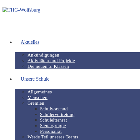
Aktuelles
Ankündigungen
Aktivitäten und Projekte
Die neuen 5. Klassen
Unsere Schule
Allgemeines
Menschen
Gremien
Schulvorstand
Schülervertretung
Schulelternrat
Steuergruppe
Personalrat
Werde Teil unseres Teams