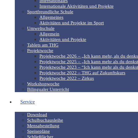
Internationales
Internationale Aktivitäten und Projekte
Sportfreundliche Schule
Allgemeines
Aktivitäten und Projekte im Sport
Umweltschule
Allgemein
Aktivitäten und Projekte
Tablets am THG
Projektwoche
Projektwoche 2026 – „Ich kann mehr, als du denks
Projektwoche 2025 – „Ich kann mehr als du denkst
Projektwoche 2023 – “Ich kann mehr als du denkst
Projektwoche 2022 – THG auf Zukunftskurs
Projektwoche 2022 – Zirkus
Workshopwoche
Bilingualer Unterricht
Service
Download
Schulbuchausleihe
Mensabestellung
Speisepläne
Schließfächer