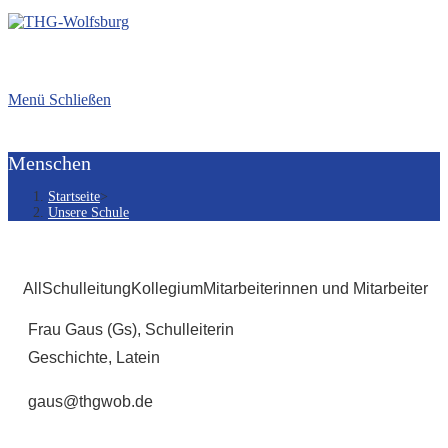
Menü
Schließen
Menschen
Startseite
>
Unsere Schule
All
Schulleitung
Kollegium
Mitarbeiterinnen und Mitarbeiter
Frau Gaus (Gs), Schulleiterin
Geschichte, Latein
gaus@thgwob.de