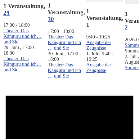
1
1 Veranstaltung,
1
Veranstaltung,
29
1
Veranstaltung,
30
Veran
1
17:00
-
18:00
2
Theater: Das
17:00
-
18:00
Känguru und ich…
Theater: Das
9:40
-
10:25
2026-0
und Sie
Känguru und ich
Ausgabe der
Sommer
29. Juni , 17:00
-
… und Sie
Zeugnisse
Sommer
18:00
30. Juni , 17:00
-
1. Juli , 9:40
-
2. Juli 
Theater: Das
18:00
10:25
August
Känguru und ich…
Theater: Das
Ausgabe der
Sommer
und Sie
Känguru und ich
Zeugnisse
… und Sie