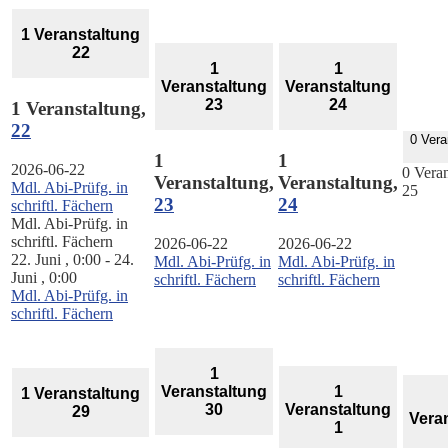
1 Veranstaltung
22
1
1
Veranstaltung
Veranstaltung
23
24
1 Veranstaltung,
22
0 Vera
1
1
2026-06-22
0 Veran
Veranstaltung,
Veranstaltung,
Mdl. Abi-Prüfg. in
25
23
24
schriftl. Fächern
Mdl. Abi-Prüfg. in
schriftl. Fächern
2026-06-22
2026-06-22
22. Juni , 0:00
-
24.
Mdl. Abi-Prüfg. in
Mdl. Abi-Prüfg. in
Juni , 0:00
schriftl. Fächern
schriftl. Fächern
Mdl. Abi-Prüfg. in
schriftl. Fächern
1
Veranstaltung
1
1 Veranstaltung
30
Veranstaltung
29
Vera
1