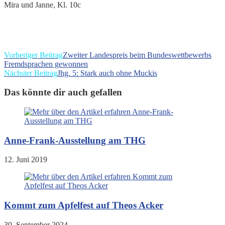
Mira und Janne, Kl. 10c
Weitere
Vorheriger Beitrag
Zweiter Landespreis beim Bundeswettbewerbs
Fremdsprachen gewonnen
Artikel
Nächster Beitrag
Jhg. 5: Stark auch ohne Muckis
ansehen
Das könnte dir auch gefallen
Anne-Frank-Ausstellung am THG
12. Juni 2019
Kommt zum Apfelfest auf Theos Acker
30. September 2024