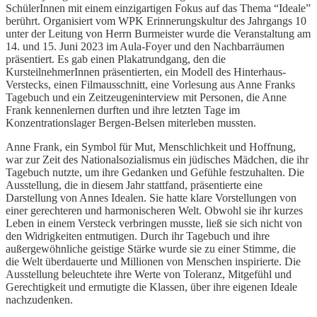
SchülerInnen mit einem einzigartigen Fokus auf das Thema “Ideale”
berührt. Organisiert vom WPK Erinnerungskultur des Jahrgangs 10
unter der Leitung von Herrn Burmeister wurde die Veranstaltung am
14. und 15. Juni 2023 im Aula-Foyer und den Nachbarräumen
präsentiert. Es gab einen Plakatrundgang, den die
KursteilnehmerInnen präsentierten, ein Modell des Hinterhaus-
Verstecks, einen Filmausschnitt, eine Vorlesung aus Anne Franks
Tagebuch und ein Zeitzeugeninterview mit Personen, die Anne
Frank kennenlernen durften und ihre letzten Tage im
Konzentrationslager Bergen-Belsen miterleben mussten.
Anne Frank, ein Symbol für Mut, Menschlichkeit und Hoffnung,
war zur Zeit des Nationalsozialismus ein jüdisches Mädchen, die ihr
Tagebuch nutzte, um ihre Gedanken und Gefühle festzuhalten. Die
Ausstellung, die in diesem Jahr stattfand, präsentierte eine
Darstellung von Annes Idealen. Sie hatte klare Vorstellungen von
einer gerechteren und harmonischeren Welt. Obwohl sie ihr kurzes
Leben in einem Versteck verbringen musste, ließ sie sich nicht von
den Widrigkeiten entmutigen. Durch ihr Tagebuch und ihre
außergewöhnliche geistige Stärke wurde sie zu einer Stimme, die
die Welt überdauerte und Millionen von Menschen inspirierte. Die
Ausstellung beleuchtete ihre Werte von Toleranz, Mitgefühl und
Gerechtigkeit und ermutigte die Klassen, über ihre eigenen Ideale
nachzudenken.