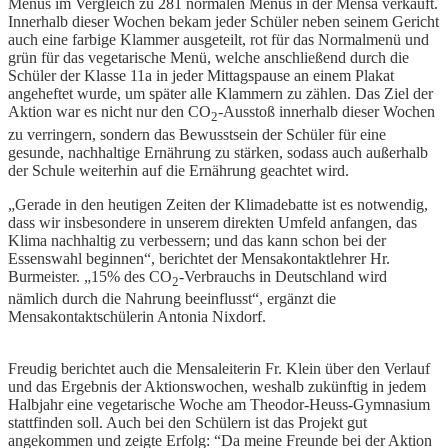
Menüs im Vergleich zu 281 normalen Menüs in der Mensa verkauft.
Innerhalb dieser Wochen bekam jeder Schüler neben seinem Gericht
auch eine farbige Klammer ausgeteilt, rot für das Normalmenü und
grün für das vegetarische Menü, welche anschließend durch die
Schüler der Klasse 11a in jeder Mittagspause an einem Plakat
angeheftet wurde, um später alle Klammern zu zählen. Das Ziel der
Aktion war es nicht nur den CO
-Ausstoß innerhalb dieser Wochen
2
zu verringern, sondern das Bewusstsein der Schüler für eine
gesunde, nachhaltige Ernährung zu stärken, sodass auch außerhalb
der Schule weiterhin auf die Ernährung geachtet wird.
„Gerade in den heutigen Zeiten der Klimadebatte ist es notwendig,
dass wir insbesondere in unserem direkten Umfeld anfangen, das
Klima nachhaltig zu verbessern; und das kann schon bei der
Essenswahl beginnen“, berichtet der Mensakontaktlehrer Hr.
Burmeister. „15% des CO
-Verbrauchs in Deutschland wird
2
nämlich durch die Nahrung beeinflusst“, ergänzt die
Mensakontaktschülerin Antonia Nixdorf.
Freudig berichtet auch die Mensaleiterin Fr. Klein über den Verlauf
und das Ergebnis der Aktionswochen, weshalb zukünftig in jedem
Halbjahr eine vegetarische Woche am Theodor-Heuss-Gymnasium
stattfinden soll. Auch bei den Schülern ist das Projekt gut
angekommen und zeigte Erfolg: “Da meine Freunde bei der Aktion