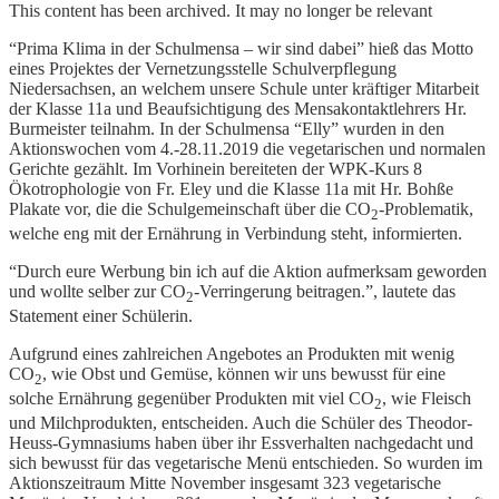
This content has been archived. It may no longer be relevant
“Prima Klima in der Schulmensa – wir sind dabei” hieß das Motto
eines Projektes der Vernetzungsstelle Schulverpflegung
Niedersachsen, an welchem unsere Schule unter kräftiger Mitarbeit
der Klasse 11a und Beaufsichtigung des Mensakontaktlehrers Hr.
Burmeister teilnahm. In der Schulmensa “Elly” wurden in den
Aktionswochen vom 4.-28.11.2019 die vegetarischen und normalen
Gerichte gezählt. Im Vorhinein bereiteten der WPK-Kurs 8
Ökotrophologie von Fr. Eley und die Klasse 11a mit Hr. Bohße
Plakate vor, die die Schulgemeinschaft über die CO
-Problematik,
2
welche eng mit der Ernährung in Verbindung steht, informierten.
“Durch eure Werbung bin ich auf die Aktion aufmerksam geworden
und wollte selber zur CO
-Verringerung beitragen.”, lautete das
2
Statement einer Schülerin.
Aufgrund eines zahlreichen Angebotes an Produkten mit wenig
CO
, wie Obst und Gemüse, können wir uns bewusst für eine
2
solche Ernährung gegenüber Produkten mit viel CO
, wie Fleisch
2
und Milchprodukten, entscheiden. Auch die Schüler des Theodor-
Heuss-Gymnasiums haben über ihr Essverhalten nachgedacht und
sich bewusst für das vegetarische Menü entschieden. So wurden im
Aktionszeitraum Mitte November insgesamt 323 vegetarische