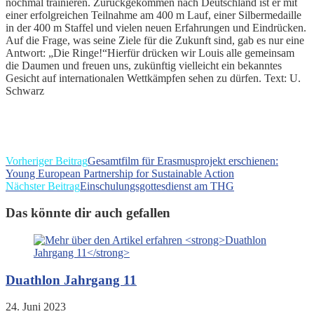
nochmal trainieren. Zurückgekommen nach Deutschland ist er mit
einer erfolgreichen Teilnahme am 400 m Lauf, einer Silbermedaille
in der 400 m Staffel und vielen neuen Erfahrungen und Eindrücken.
Auf die Frage, was seine Ziele für die Zukunft sind, gab es nur eine
Antwort: „Die Ringe!“Hierfür drücken wir Louis alle gemeinsam
die Daumen und freuen uns, zukünftig vielleicht ein bekanntes
Gesicht auf internationalen Wettkämpfen sehen zu dürfen. Text: U.
Schwarz
Weitere
Vorheriger Beitrag
Gesamtfilm für Erasmusprojekt erschienen:
Young European Partnership for Sustainable Action
Artikel
Nächster Beitrag
Einschulungsgottesdienst am THG
ansehen
Das könnte dir auch gefallen
Duathlon Jahrgang 11
24. Juni 2023