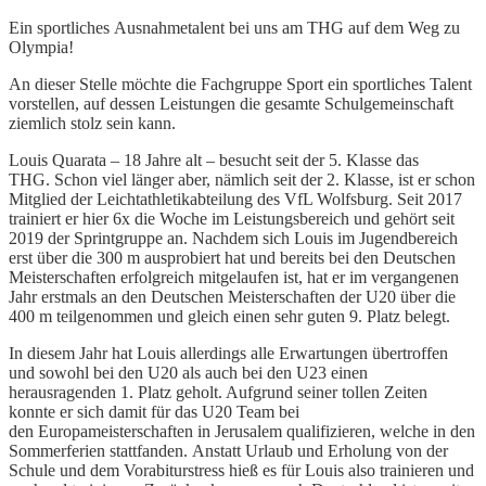
veröffentlicht:
Ein sportliches Ausnahmetalent bei uns am THG auf dem Weg zu
Olympia!
An dieser Stelle möchte die Fachgruppe Sport ein sportliches Talent
vorstellen, auf dessen Leistungen die gesamte Schulgemeinschaft
ziemlich stolz sein kann.
Louis Quarata – 18 Jahre alt – besucht seit der 5. Klasse das
THG. Schon viel länger aber, nämlich seit der 2. Klasse, ist er schon
Mitglied der Leichtathletikabteilung des VfL Wolfsburg. Seit 2017
trainiert er hier 6x die Woche im Leistungsbereich und gehört seit
2019 der Sprintgruppe an. Nachdem sich Louis im Jugendbereich
erst über die 300 m ausprobiert hat und bereits bei den Deutschen
Meisterschaften erfolgreich mitgelaufen ist, hat er im vergangenen
Jahr erstmals an den Deutschen Meisterschaften der U20 über die
400 m teilgenommen und gleich einen sehr guten 9. Platz belegt.
In diesem Jahr hat Louis allerdings alle Erwartungen übertroffen
und sowohl bei den U20 als auch bei den U23 einen
herausragenden 1. Platz geholt. Aufgrund seiner tollen Zeiten
konnte er sich damit für das U20 Team bei
den Europameisterschaften in Jerusalem qualifizieren, welche in den
Sommerferien stattfanden. Anstatt Urlaub und Erholung von der
Schule und dem Vorabiturstress hieß es für Louis also trainieren und