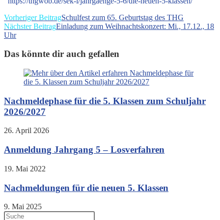
https://thgwob.de/sek-l/jahrgaenge-5-6/die-neuen-5-klassen/
Weitere
Vorheriger Beitrag
Schulfest zum 65. Geburtstag des THG
Nächster Beitrag
Einladung zum Weihnachtskonzert: Mi., 17.12., 18
Artikel
Uhr
ansehen
Das könnte dir auch gefallen
Nachmeldephase für die 5. Klassen zum Schuljahr
2026/2027
26. April 2026
Anmeldung Jahrgang 5 – Losverfahren
19. Mai 2022
Nachmeldungen für die neuen 5. Klassen
9. Mai 2025