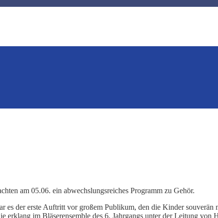
rachten am 05.06. ein abwechslungsreiches Programm zu Gehör.
r es der erste Auftritt vor großem Publikum, den die Kinder souverän m
e erklang im Bläserensemble des 6. Jahrgangs unter der Leitung von He