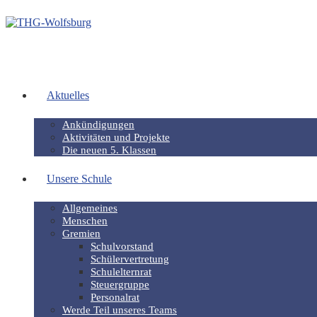
Aktuelles
Ankündigungen
Aktivitäten und Projekte
Die neuen 5. Klassen
Unsere Schule
Allgemeines
Menschen
Gremien
Schulvorstand
Schülervertretung
Schulelternrat
Steuergruppe
Personalrat
Werde Teil unseres Teams