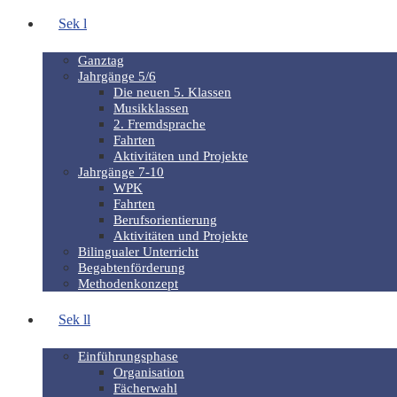
Sek l
Ganztag
Jahrgänge 5/6
Die neuen 5. Klassen
Musikklassen
2. Fremdsprache
Fahrten
Aktivitäten und Projekte
Jahrgänge 7-10
WPK
Fahrten
Berufsorientierung
Aktivitäten und Projekte
Bilingualer Unterricht
Begabtenförderung
Methodenkonzept
Sek ll
Einführungsphase
Organisation
Fächerwahl