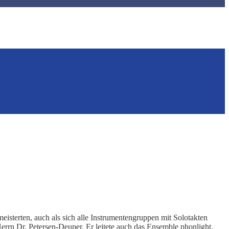
eisterten, auch als sich alle Instrumentengruppen mit Solotakten
rrn Dr. Petersen-Deuper. Er leitete auch das Ensemble phonlight,