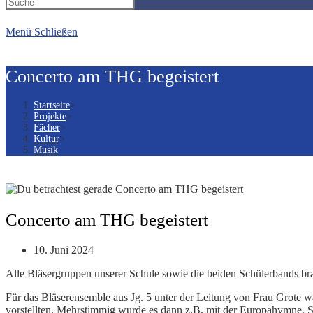
Suche
Menü
Schließen
umschalten
Concerto am THG begeistert
Startseite
>
Projekte
>
Fächer
>
Kultur
>
Musik
Concerto am THG begeistert
Beitrag
10. Juni 2024
veröffentlicht:
Alle Bläsergruppen unserer Schule sowie die beiden Schülerbands b
Für das Bläserensemble aus Jg. 5 unter der Leitung von Frau Grote wa
vorstellten. Mehrstimmig wurde es dann z.B. mit der Europahymne. Si