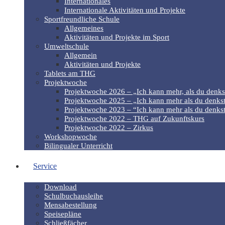
Internationales
Internationale Aktivitäten und Projekte
Sportfreundliche Schule
Allgemeines
Aktivitäten und Projekte im Sport
Umweltschule
Allgemein
Aktivitäten und Projekte
Tablets am THG
Projektwoche
Projektwoche 2026 – „Ich kann mehr, als du denks
Projektwoche 2025 – „Ich kann mehr als du denkst
Projektwoche 2023 – “Ich kann mehr als du denkst
Projektwoche 2022 – THG auf Zukunftskurs
Projektwoche 2022 – Zirkus
Workshopwoche
Bilingualer Unterricht
Service
Download
Schulbuchausleihe
Mensabestellung
Speisepläne
Schließfächer