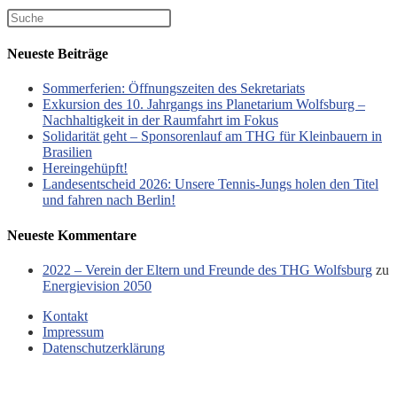
Neueste Beiträge
Sommerferien: Öffnungszeiten des Sekretariats
Exkursion des 10. Jahrgangs ins Planetarium Wolfsburg –
Nachhaltigkeit in der Raumfahrt im Fokus
Solidarität geht – Sponsorenlauf am THG für Kleinbauern in
Brasilien
Hereingehüpft!
Landesentscheid 2026: Unsere Tennis‑Jungs holen den Titel
und fahren nach Berlin!
Neueste Kommentare
2022 – Verein der Eltern und Freunde des THG Wolfsburg
zu
Energievision 2050
Kontakt
Impressum
Datenschutzerklärung