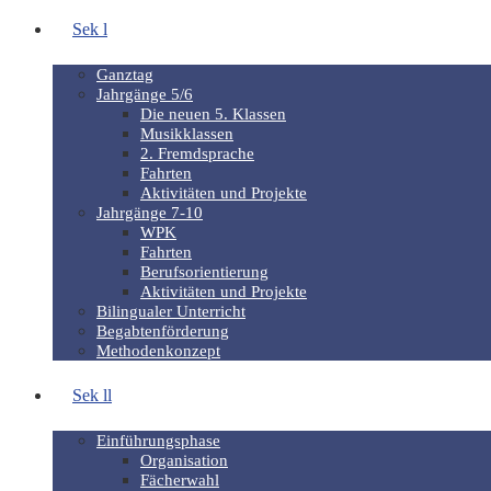
Sek l
Ganztag
Jahrgänge 5/6
Die neuen 5. Klassen
Musikklassen
2. Fremdsprache
Fahrten
Aktivitäten und Projekte
Jahrgänge 7-10
WPK
Fahrten
Berufsorientierung
Aktivitäten und Projekte
Bilingualer Unterricht
Begabtenförderung
Methodenkonzept
Sek ll
Einführungsphase
Organisation
Fächerwahl