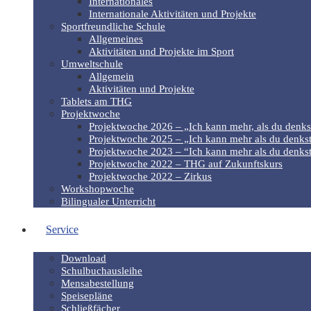
Internationales
Internationale Aktivitäten und Projekte
Sportfreundliche Schule
Allgemeines
Aktivitäten und Projekte im Sport
Umweltschule
Allgemein
Aktivitäten und Projekte
Tablets am THG
Projektwoche
Projektwoche 2026 – „Ich kann mehr, als du denks
Projektwoche 2025 – „Ich kann mehr als du denkst
Projektwoche 2023 – “Ich kann mehr als du denkst
Projektwoche 2022 – THG auf Zukunftskurs
Projektwoche 2022 – Zirkus
Workshopwoche
Bilingualer Unterricht
Service
Download
Schulbuchausleihe
Mensabestellung
Speisepläne
Schließfächer