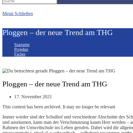
Suche
Menü
Schließen
umschalten
Ploggen – der neue Trend am THG
Startseite
>
Projekte
>
Fächer
Ploggen – der neue Trend am THG
Beitrag
17. November 2021
veröffentlicht:
This content has been archived. It may no longer be relevant
Immer wieder sind der Schulhof und verschiedene Abschnitte des S
und ausräumen, kann man der Verschmutzung kaum Herr werden – auch 
Rahmen der Umweltschule ins Leben gerufen. Dabei wird die allgem
einzusammeln („plocka“ = schwedisch – aufheben) zusammen ergi