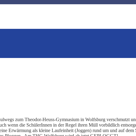
chulwegs zum Theodor-Heuss-Gymnasium in Wolfsburg verschmutzt und 
wenn die SchülerInnen in der Regel ihren Müll vorbildlich entsorgen
eine Erwärmung als kleine Laufeinheit (Joggen) rund um und auf dem
bt es Ploggen. Am THG Wolfsburg wird ab jetzt GEPLOGGT!