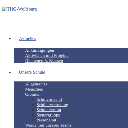
Aktuelles
Ankündigungen
Aktivitäten und Projekte
Die neuen 5. Klassen
Unsere Schule
Allgemeines
Menschen
Gremien
Schulvorstand
Schülervertretung
Schulelternrat
Steuergruppe
Personalrat
Werde Teil unseres Teams