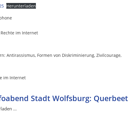
25
Herunterladen
tphone
d Rechte im Internet
rn: Antirassismus, Formen von Diskriminierung, Zivilcourage,
te im Internet
foabend Stadt Wolfsburg: Querbeet
aden ...