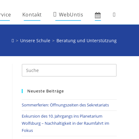
rvice
Kontakt
WebUntis
Website-
Suche
>
Unsere Schule
>
Beratung und Unterstützung
umschalten
Neueste Beiträge
Sommerferien: Öffnungszeiten des Sekretariats
Exkursion des 10. Jahrgangs ins Planetarium
Wolfsburg – Nachhaltigkeit in der Raumfahrt im
Fokus