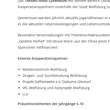
Das
Theodor-Heuss Gymnasium
mit seinem Bereich Sozial
Kooperationspartnern innerhalb der Stadt Wolfsburg 
Gemeinsam werden jährlich aktuelle Jugendthemen in e
es die aktuellen Lebensbedingungen und Lebensumstän
Besondere Veranstaltungen mit Themenschwerpunkten w
„Gelebte Vielfalt“ mit Veuve Noire, aus der Olivia Jone
Sponsoren mitfinanziert.
Externe Kooperationspartner:
Medienzentrum Wolfsburg
Drogen- und Suchtberatung Wolfsburg
Projekt Kaffeetwete e.V, Diakonie Glentorf,
VFL Wolfsburg und Fanprojekt Wolfsburg
u.a.
Präventionsthemen der Jahrgänge 5-10