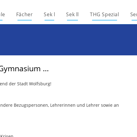
le
Fächer
Sek l
Sek ll
THG Spezial
Se
s Gymnasium …
end der Stadt Wolfsburg!
 andere Bezugspersonen, Lehrerinnen und Lehrer sowie an
 Krisen