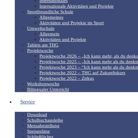
Internationales
Internationale Aktivitäten und Projekte
Sportfreundliche Schule
Allgemeines
Aktivitäten und Projekte im Sport
Umweltschule
Allgemein
Aktivitäten und Projekte
Tablets am THG
Projektwoche
Projektwoche 2026 – „Ich kann mehr, als du denks
Projektwoche 2025 – „Ich kann mehr als du denkst
Projektwoche 2023 – “Ich kann mehr als du denkst
Projektwoche 2022 – THG auf Zukunftskurs
Projektwoche 2022 – Zirkus
Workshopwoche
Bilingualer Unterricht
Service
Download
Schulbuchausleihe
Mensabestellung
Speisepläne
Schließfächer