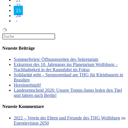
21
22
23
24
›
Neueste Beiträge
Sommerferien: Öffnungszeiten des Sekretariats
Exkursion des 10. Jahrgangs ins Planetarium Wolfsburg –
Nachhaltigkeit in der Raumfahrt im Fokus
Solidarität geht – Sponsorenlauf am THG für Kleinbauern in
Brasilien
Hereingehüpft!
Landesentscheid 2026: Unsere Tennis‑Jungs holen den Titel
und fahren nach Berlin!
Neueste Kommentare
2022 – Verein der Eltern und Freunde des THG Wolfsburg
zu
Energievision 2050