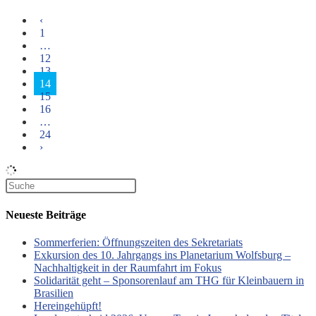
‹
1
…
12
13
14
15
16
…
24
›
Neueste Beiträge
Sommerferien: Öffnungszeiten des Sekretariats
Exkursion des 10. Jahrgangs ins Planetarium Wolfsburg –
Nachhaltigkeit in der Raumfahrt im Fokus
Solidarität geht – Sponsorenlauf am THG für Kleinbauern in
Brasilien
Hereingehüpft!