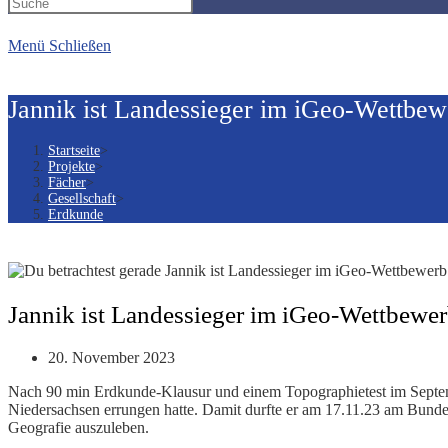
Suche
Menü
Schließen
umschalten
Jannik ist Landessieger im iGeo-Wettbew
Startseite
>
Projekte
>
Fächer
>
Gesellschaft
>
Erdkunde
Jannik ist Landessieger im iGeo-Wettbewe
Beitrag
20. November 2023
veröffentlicht:
Nach 90 min Erdkunde-Klausur und einem Topographietest im Septembe
Niedersachsen errungen hatte. Damit durfte er am 17.11.23 am Bunde
Geografie auszuleben.