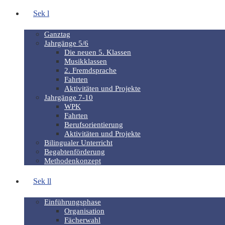
Sek l
Ganztag
Jahrgänge 5/6
Die neuen 5. Klassen
Musikklassen
2. Fremdsprache
Fahrten
Aktivitäten und Projekte
Jahrgänge 7-10
WPK
Fahrten
Berufsorientierung
Aktivitäten und Projekte
Bilingualer Unterricht
Begabtenförderung
Methodenkonzept
Sek ll
Einführungsphase
Organisation
Fächerwahl