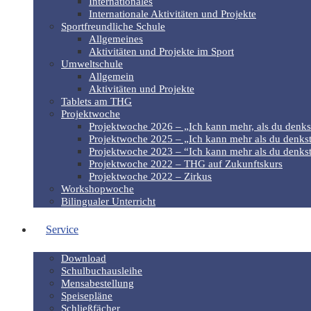
Internationales
Internationale Aktivitäten und Projekte
Sportfreundliche Schule
Allgemeines
Aktivitäten und Projekte im Sport
Umweltschule
Allgemein
Aktivitäten und Projekte
Tablets am THG
Projektwoche
Projektwoche 2026 – „Ich kann mehr, als du denks
Projektwoche 2025 – „Ich kann mehr als du denkst
Projektwoche 2023 – “Ich kann mehr als du denkst
Projektwoche 2022 – THG auf Zukunftskurs
Projektwoche 2022 – Zirkus
Workshopwoche
Bilingualer Unterricht
Service
Download
Schulbuchausleihe
Mensabestellung
Speisepläne
Schließfächer