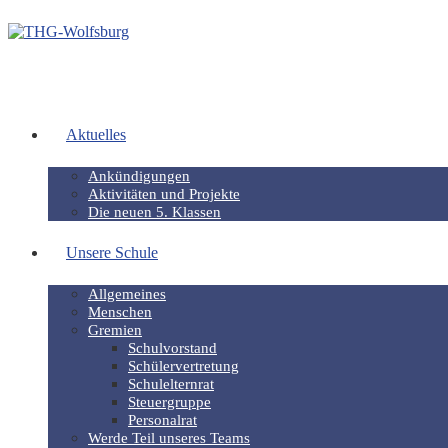
Aktuelles
Ankündigungen
Aktivitäten und Projekte
Die neuen 5. Klassen
Unsere Schule
Allgemeines
Menschen
Gremien
Schulvorstand
Schülervertretung
Schulelternrat
Steuergruppe
Personalrat
Werde Teil unseres Teams